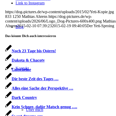
Link to Instagram
https://dog-pictures.de/wp-content/uploads/2015/02/Yeti-Kopie.jpg
833
1250
Mathias Ahrens
https://dog-pictures.de/wp-
content/uploads/2026/06/Logo_Dog-Pictures-600x400.png
Mathias
Ahrens
2015-02-10 07:39:23
2015-02-19 09:40:05
Der Yeti-Sproing
Blog
Das könnte Dich auch interessieren
Noch 23 Tage bis Ostern!
Dakota & Chacoty
Kontakt
Gutscheine
Die beste Zeit des Tages …
Alles eine Sache der Perspektive …
Dark Country
Kein Schnee, dafür Matsch genug ….
Über mich