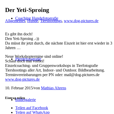
Der Yeti-Sproing
Coaching Hundefotografie
Allgemeines
,
Hunde
,
Tiershootings
,
www.dog-pictures.de
Es gibt ihn doch!
Den Yeti-Sproing .-))
Da müsst ihr jetzt durch, die nächste Eiszeit ist hier erst wieder in 3
Jahren …
Neue Workshoptermine sind online!
Pferdefotografie
Schaut doch mal vorbei!
Einzelcoaching- und Gruppenworkshops in Tierfotografie
Tiershootings aller Art, Indoor- und Outdoor. Bildbearbeitung.
Terminvereinbarungen per PN oder: mail@dog-pictures.de
www.dog-pictures.de
10. Februar 2015
/
von
Mathias Ahrens
Eintrag teilen
Bildergalerie
Teilen auf Facebook
Teilen auf WhatsApp