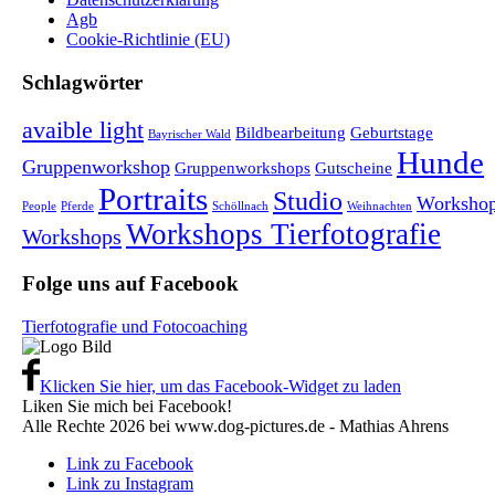
Agb
Cookie-Richtlinie (EU)
Schlagwörter
avaible light
Bildbearbeitung
Geburtstage
Bayrischer Wald
Hunde
Gruppenworkshop
Gruppenworkshops
Gutscheine
Portraits
Studio
Worksho
People
Pferde
Schöllnach
Weihnachten
Workshops Tierfotografie
Workshops
Folge uns auf Facebook
Tierfotografie und Fotocoaching
Klicken Sie hier, um das Facebook-Widget zu laden
Liken Sie mich bei Facebook!
Alle Rechte 2026 bei www.dog-pictures.de - Mathias Ahrens
Link zu Facebook
Link zu Instagram