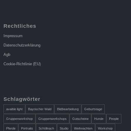
Rechtliches
Impressum
Datenschutzerklärung
Agb
Cookie-Richtlinie (EU)
Schlagwörter
avaible light
Bayrischer Wald
Bildbearbeitung
Geburtstage
Gruppenworkshop
Gruppenworkshops
Gutscheine
Hunde
People
Pferde
Portraits
Schöllnach
Studio
Weihnachten
Workshop