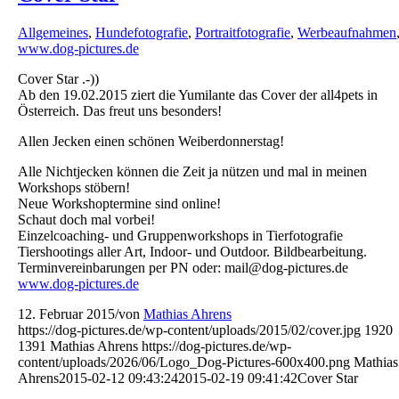
Allgemeines
,
Hundefotografie
,
Portraitfotografie
,
Werbeaufnahmen
www.dog-pictures.de
Cover Star .-))
Ab den 19.02.2015 ziert die Yumilante das Cover der all4pets in
Österreich. Das freut uns besonders!
Allen Jecken einen schönen Weiberdonnerstag!
Alle Nichtjecken können die Zeit ja nützen und mal in meinen
Workshops stöbern!
Neue Workshoptermine sind online!
Schaut doch mal vorbei!
Einzelcoaching- und Gruppenworkshops in Tierfotografie
Tiershootings aller Art, Indoor- und Outdoor. Bildbearbeitung.
Terminvereinbarungen per PN oder: mail@dog-pictures.de
www.dog-pictures.de
12. Februar 2015
/
von
Mathias Ahrens
https://dog-pictures.de/wp-content/uploads/2015/02/cover.jpg
1920
1391
Mathias Ahrens
https://dog-pictures.de/wp-
content/uploads/2026/06/Logo_Dog-Pictures-600x400.png
Mathias
Ahrens
2015-02-12 09:43:24
2015-02-19 09:41:42
Cover Star