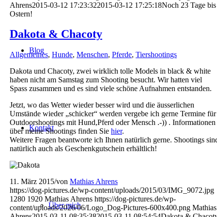
Ahrens
2015-03-12 17:23:32
2015-03-12 17:25:18
Noch 23 Tage bis
Ostern!
Dakota & Chacoty
Blog
Allgemeines
,
Hunde
,
Menschen
,
Pferde
,
Tiershootings
Dakota und Chacoty, zwei wirklich tolle Models in black & white
haben nicht am Samstag zum Shooting besucht. Wir hatten viel
Spass zusammen und es sind viele schöne Aufnahmen entstanden.
Jetzt, wo das Wetter wieder besser wird und die äusserlichen
Umstände wieder „schicker“ werden vergebe ich gerne Termine für
Outdoorshootings mit Hund,Pferd oder Mensch .-)) . Informationen
Kontakt
über meine Shootings finden Sie
hier
.
Weitere Fragen beantworte ich Ihnen natürlich gerne. Shootings sin
natürlich auch als Geschenkgutschein erhältlich!
11. März 2015
/
von
Mathias Ahrens
https://dog-pictures.de/wp-content/uploads/2015/03/IMG_9072.jpg
1280
1920
Mathias Ahrens
https://dog-pictures.de/wp-
Über mich
content/uploads/2026/06/Logo_Dog-Pictures-600x400.png
Mathias
Ahrens
2015-03-11 08:35:38
2015-03-11 08:54:54
Dakota & Chacot