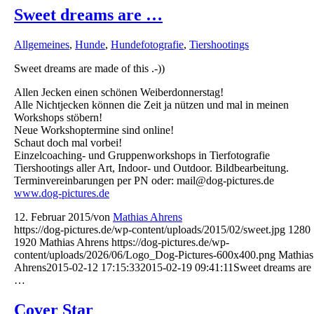
Sweet dreams are …
Allgemeines
,
Hunde
,
Hundefotografie
,
Tiershootings
Sweet dreams are made of this .-))
Allen Jecken einen schönen Weiberdonnerstag!
Alle Nichtjecken können die Zeit ja nützen und mal in meinen
Workshops stöbern!
Neue Workshoptermine sind online!
Schaut doch mal vorbei!
Einzelcoaching- und Gruppenworkshops in Tierfotografie
Tiershootings aller Art, Indoor- und Outdoor. Bildbearbeitung.
Terminvereinbarungen per PN oder: mail@dog-pictures.de
www.dog-pictures.de
12. Februar 2015
/
von
Mathias Ahrens
https://dog-pictures.de/wp-content/uploads/2015/02/sweet.jpg
1280
1920
Mathias Ahrens
https://dog-pictures.de/wp-
content/uploads/2026/06/Logo_Dog-Pictures-600x400.png
Mathias
Ahrens
2015-02-12 17:15:33
2015-02-19 09:41:11
Sweet dreams are
…
Cover Star