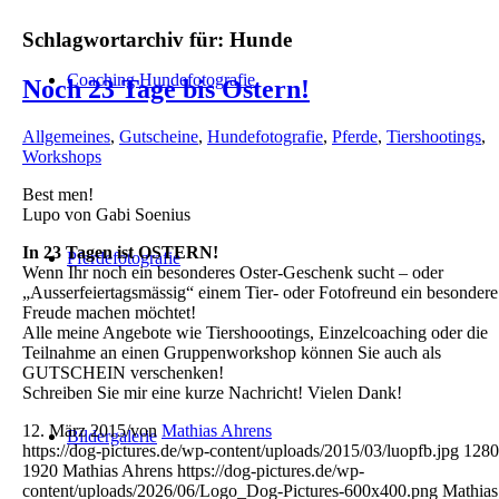
Schlagwortarchiv für:
Hunde
Coaching Hundefotografie
Noch 23 Tage bis Ostern!
Allgemeines
,
Gutscheine
,
Hundefotografie
,
Pferde
,
Tiershootings
,
Workshops
Best men!
Lupo von Gabi Soenius
In 23 Tagen ist OSTERN!
Pferdefotografie
Wenn Ihr noch ein besonderes Oster-Geschenk sucht – oder
„Ausserfeiertagsmässig“ einem Tier- oder Fotofreund ein besondere
Freude machen möchtet!
Alle meine Angebote wie Tiershoootings, Einzelcoaching oder die
Teilnahme an einen Gruppenworkshop können Sie auch als
GUTSCHEIN verschenken!
Schreiben Sie mir eine kurze Nachricht! Vielen Dank!
12. März 2015
/
von
Mathias Ahrens
Bildergalerie
https://dog-pictures.de/wp-content/uploads/2015/03/luopfb.jpg
1280
1920
Mathias Ahrens
https://dog-pictures.de/wp-
content/uploads/2026/06/Logo_Dog-Pictures-600x400.png
Mathias