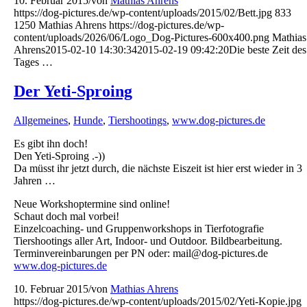
10. Februar 2015
/
von
Mathias Ahrens
https://dog-pictures.de/wp-content/uploads/2015/02/Bett.jpg
833
1250
Mathias Ahrens
https://dog-pictures.de/wp-
content/uploads/2026/06/Logo_Dog-Pictures-600x400.png
Mathias
Ahrens
2015-02-10 14:30:34
2015-02-19 09:42:20
Die beste Zeit des
Tages …
Der Yeti-Sproing
Allgemeines
,
Hunde
,
Tiershootings
,
www.dog-pictures.de
Es gibt ihn doch!
Den Yeti-Sproing .-))
Da müsst ihr jetzt durch, die nächste Eiszeit ist hier erst wieder in 3
Jahren …
Neue Workshoptermine sind online!
Schaut doch mal vorbei!
Einzelcoaching- und Gruppenworkshops in Tierfotografie
Tiershootings aller Art, Indoor- und Outdoor. Bildbearbeitung.
Terminvereinbarungen per PN oder: mail@dog-pictures.de
www.dog-pictures.de
10. Februar 2015
/
von
Mathias Ahrens
https://dog-pictures.de/wp-content/uploads/2015/02/Yeti-Kopie.jpg