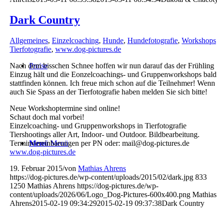
Dark Country
Allgemeines
,
Einzelcoaching
,
Hunde
,
Hundefotografie
,
Workshops
Tierfotografie
,
www.dog-pictures.de
Preise
Nach dem bisschen Schnee hoffen wir nun darauf das der Frühling
Einzug hält und die Eonzelcoachings- und Gruppenworkshops bald
stattfinden können. Ich freue mich schon auf die Teilnehmer! Wenn
auch Sie Spass an der Tierfotografie haben melden Sie sich bitte!
Neue Workshoptermine sind online!
Schaut doch mal vorbei!
Einzelcoaching- und Gruppenworkshops in Tierfotografie
Tiershootings aller Art, Indoor- und Outdoor. Bildbearbeitung.
Menü
Menü
Terminvereinbarungen per PN oder: mail@dog-pictures.de
www.dog-pictures.de
19. Februar 2015
/
von
Mathias Ahrens
https://dog-pictures.de/wp-content/uploads/2015/02/dark.jpg
833
1250
Mathias Ahrens
https://dog-pictures.de/wp-
content/uploads/2026/06/Logo_Dog-Pictures-600x400.png
Mathias
Ahrens
2015-02-19 09:34:29
2015-02-19 09:37:38
Dark Country