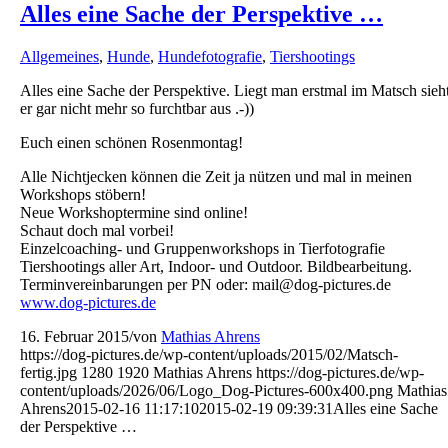
Alles eine Sache der Perspektive …
Allgemeines
,
Hunde
,
Hundefotografie
,
Tiershootings
Alles eine Sache der Perspektive. Liegt man erstmal im Matsch sieh
er gar nicht mehr so furchtbar aus .-))
Euch einen schönen Rosenmontag!
Alle Nichtjecken können die Zeit ja nützen und mal in meinen
Workshops stöbern!
Neue Workshoptermine sind online!
Schaut doch mal vorbei!
Einzelcoaching- und Gruppenworkshops in Tierfotografie
Tiershootings aller Art, Indoor- und Outdoor. Bildbearbeitung.
Terminvereinbarungen per PN oder: mail@dog-pictures.de
www.dog-pictures.de
16. Februar 2015
/
von
Mathias Ahrens
https://dog-pictures.de/wp-content/uploads/2015/02/Matsch-
fertig.jpg
1280
1920
Mathias Ahrens
https://dog-pictures.de/wp-
content/uploads/2026/06/Logo_Dog-Pictures-600x400.png
Mathias
Ahrens
2015-02-16 11:17:10
2015-02-19 09:39:31
Alles eine Sache
der Perspektive …