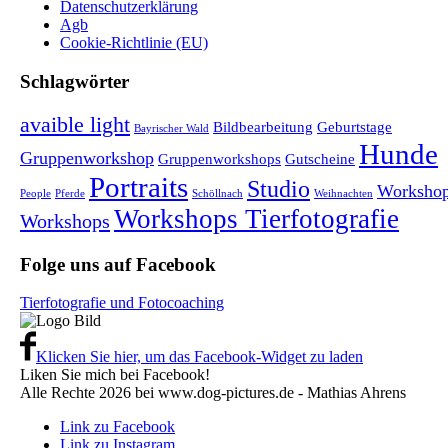
Datenschutzerklärung
Agb
Cookie-Richtlinie (EU)
Schlagwörter
avaible light
Bildbearbeitung
Geburtstage
Bayrischer Wald
Hunde
Gruppenworkshop
Gruppenworkshops
Gutscheine
Portraits
Studio
Worksho
People
Pferde
Schöllnach
Weihnachten
Workshops Tierfotografie
Workshops
Folge uns auf Facebook
Tierfotografie und Fotocoaching
Klicken Sie hier, um das Facebook-Widget zu laden
Liken Sie mich bei Facebook!
Alle Rechte 2026 bei www.dog-pictures.de - Mathias Ahrens
Link zu Facebook
Link zu Instagram