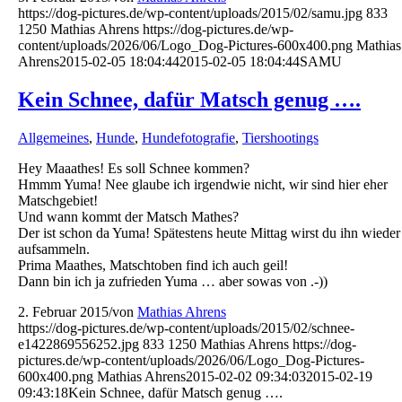
https://dog-pictures.de/wp-content/uploads/2015/02/samu.jpg
833
1250
Mathias Ahrens
https://dog-pictures.de/wp-
content/uploads/2026/06/Logo_Dog-Pictures-600x400.png
Mathias
Ahrens
2015-02-05 18:04:44
2015-02-05 18:04:44
SAMU
Kein Schnee, dafür Matsch genug ….
Allgemeines
,
Hunde
,
Hundefotografie
,
Tiershootings
Hey Maaathes! Es soll Schnee kommen?
Hmmm Yuma! Nee glaube ich irgendwie nicht, wir sind hier eher
Matschgebiet!
Und wann kommt der Matsch Mathes?
Der ist schon da Yuma! Spätestens heute Mittag wirst du ihn wieder
aufsammeln.
Prima Maathes,
Matschtoben find ich auch geil!
Dann bin ich ja zufrieden Yuma … aber sowas von .-))
2. Februar 2015
/
von
Mathias Ahrens
https://dog-pictures.de/wp-content/uploads/2015/02/schnee-
e1422869556252.jpg
833
1250
Mathias Ahrens
https://dog-
pictures.de/wp-content/uploads/2026/06/Logo_Dog-Pictures-
600x400.png
Mathias Ahrens
2015-02-02 09:34:03
2015-02-19
09:43:18
Kein Schnee, dafür Matsch genug ….