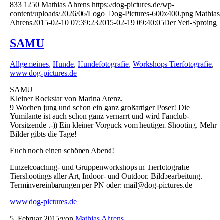
833
1250
Mathias Ahrens
https://dog-pictures.de/wp-
content/uploads/2026/06/Logo_Dog-Pictures-600x400.png
Mathias
Ahrens
2015-02-10 07:39:23
2015-02-19 09:40:05
Der Yeti-Sproing
SAMU
Allgemeines
,
Hunde
,
Hundefotografie
,
Workshops Tierfotografie
,
www.dog-pictures.de
SAMU
Kleiner Rockstar von Marina Arenz.
9 Wochen jung und schon ein ganz großartiger Poser! Die
Yumilante ist auch schon ganz vernarrt und wird Fanclub-
Vorsitzende .-)) Ein kleiner Vorguck vom heutigen Shooting. Mehr
Bilder gibts die Tage!
Euch noch einen schönen Ab
end!
Einzelcoaching- und Gruppenworkshops in Tierfotografie
Tiershootings aller Art, Indoor- und Outdoor. Bildbearbeitung.
Terminvereinbarungen per PN oder: mail@dog-pictures.de
www.dog-pictures.de
5. Februar 2015
/
von
Mathias Ahrens